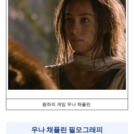
왕좌의 게임 우나 채플린
우나 채플린 필모그래피