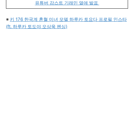
유튜버 감스트 기래민 열애 발표
※
키 176 한국계 혼혈 미녀 모델 하루카 토요다 프로필 인스타
(ft. 하루카 토도야 오상욱 펜싱)