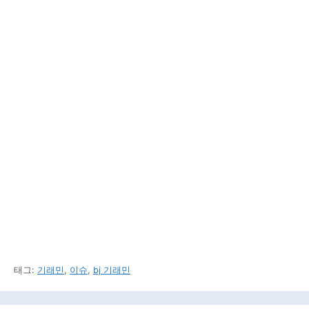
태그:
기래민
,
이슈
,
bj 기래민