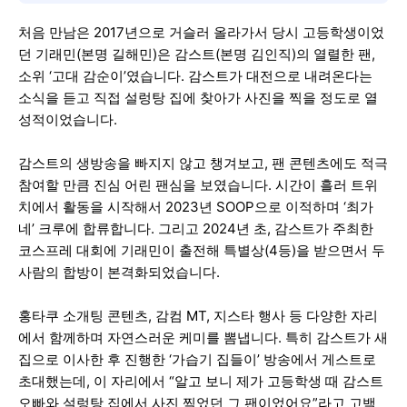
처음 만남은 2017년으로 거슬러 올라가서 당시 고등학생이었
던 기래민(본명 길해민)은 감스트(본명 김인직)의 열렬한 팬,
소위 ‘고대 감순이’였습니다. 감스트가 대전으로 내려온다는
소식을 듣고 직접 설렁탕 집에 찾아가 사진을 찍을 정도로 열
성적이었습니다.
감스트의 생방송을 빠지지 않고 챙겨보고, 팬 콘텐츠에도 적극
참여할 만큼 진심 어린 팬심을 보였습니다. 시간이 흘러 트위
치에서 활동을 시작해서 2023년 SOOP으로 이적하며 ‘최가
네’ 크루에 합류합니다. 그리고 2024년 초, 감스트가 주최한
코스프레 대회에 기래민이 출전해 특별상(4등)을 받으면서 두
사람의 합방이 본격화되었습니다.
홍타쿠 소개팅 콘텐츠, 감컴 MT, 지스타 행사 등 다양한 자리
에서 함께하며 자연스러운 케미를 뽐냅니다. 특히 감스트가 새
집으로 이사한 후 진행한 ‘가습기 집들이’ 방송에서 게스트로
초대했는데, 이 자리에서 “알고 보니 제가 고등학생 때 감스트
오빠와 설렁탕 집에서 사진 찍었던 그 팬이었어요”라고 고백