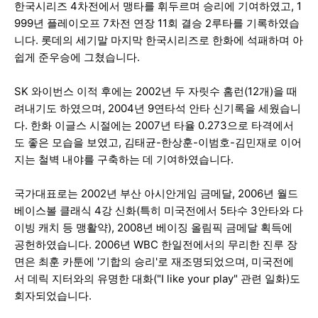
한국시리즈 4차전에서 맹타를 휘두르며 승리에 기여하였고, 1
999년 플레이오프 7차전 연장 11회 결승 2루타를 기록하였습
니다. 롯데의 세기말 마지막 한국시리즈로 한화에 석패하며 아
쉽게 준우승에 그쳤습니다.
SK 와이번스 이적 후에는 2002년 두 자릿수 홈런(12개)을 때
려내기도 하였으며, 2004년 9연타석 안타 신기록을 세웠습니
다. 한화 이글스 시절에는 2007년 타율 0.273으로 타격에서
도 좋은 모습을 보였고, 김태균-한상훈-이범호-김민재로 이어
지는 철벽 내야를 구축하는 데 기여하였습니다.
국가대표로는 2002년 부산 아시안게임 금메달, 2006년 월드
베이스볼 클래식 4강 신화(특히 미국전에서 5타수 3안타와 다
이빙 캐치 등 맹활약), 2008년 베이징 올림픽 금메달 획득에
공헌하였습니다. 2006년 WBC 한일전에서의 무리한 진루 장
면은 최훈 카툰에 '기합의 승리'로 재조명되었으며, 미국전에
서 데릭 지터와의 유명한 대화("I like your play" 관련 일화)도
회자되었습니다.