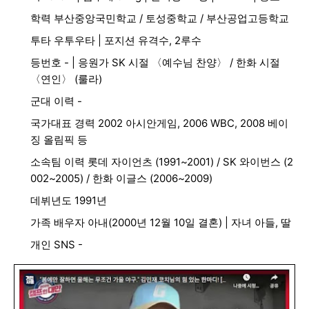
학력 부산중앙국민학교 / 토성중학교 / 부산공업고등학교
투타 우투우타 | 포지션 유격수, 2루수
등번호 - | 응원가 SK 시절 〈예수님 찬양〉 / 한화 시절
〈연인〉 (룰라)
군대 이력 -
국가대표 경력 2002 아시안게임, 2006 WBC, 2008 베이
징 올림픽 등
소속팀 이력 롯데 자이언츠 (1991~2001) / SK 와이번스 (2
002~2005) / 한화 이글스 (2006~2009)
데뷔년도 1991년
가족 배우자 아내(2000년 12월 10일 결혼) | 자녀 아들, 딸
개인 SNS -