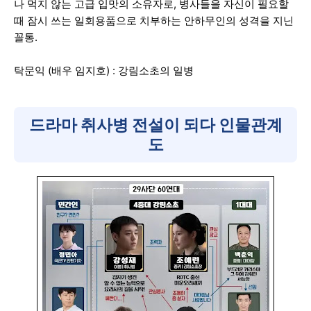
나 먹지 않는 고급 입맛의 소유자로, 병사들을 자신이 필요할
때 잠시 쓰는 일회용품으로 치부하는 안하무인의 성격을 지닌
꼴통.
탁문익 (배우 임지호) : 강림소초의 일병
드라마 취사병 전설이 되다 인물관계
도