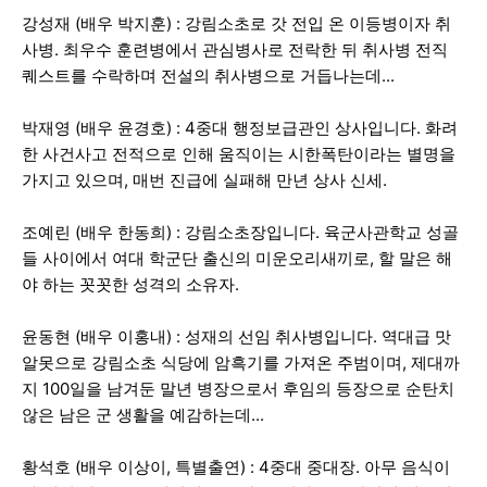
강성재 (배우 박지훈) : 강림소초로 갓 전입 온 이등병이자 취
사병. 최우수 훈련병에서 관심병사로 전락한 뒤 취사병 전직
퀘스트를 수락하며 전설의 취사병으로 거듭나는데...
박재영 (배우 윤경호) : 4중대 행정보급관인 상사입니다. 화려
한 사건사고 전적으로 인해 움직이는 시한폭탄이라는 별명을
가지고 있으며, 매번 진급에 실패해 만년 상사 신세.
조예린 (배우 한동희) : 강림소초장입니다. 육군사관학교 성골
들 사이에서 여대 학군단 출신의 미운오리새끼로, 할 말은 해
야 하는 꼿꼿한 성격의 소유자.
윤동현 (배우 이홍내) : 성재의 선임 취사병입니다. 역대급 맛
알못으로 강림소초 식당에 암흑기를 가져온 주범이며, 제대까
지 100일을 남겨둔 말년 병장으로서 후임의 등장으로 순탄치
않은 남은 군 생활을 예감하는데...
황석호 (배우 이상이, 특별출연) : 4중대 중대장. 아무 음식이