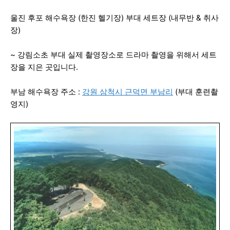
울진 후포 해수욕장 (한진 헬기장) 부대 세트장 (내무반 & 취사
장)
~ 강림소초 부대 실제 촬영장소로 드라마 촬영을 위해서 세트
장을 지은 곳입니다.
부남 해수욕장 주소 :
강원 삼척시 근덕면 부남리
(부대 훈련촬
영지)