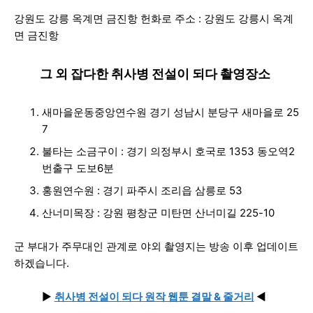
강원도 강릉 옥계면 금진항 헌화로 주소 : 강원도 강릉시 옥계
면 금진항
그 외 잡다한 취사병 전설이 되다 촬영장소
새마을운동중앙연수원 경기 성남시 분당구 새마을로 25
7
불타는 소금구이 : 경기 의정부시 호국로 1353 동오역2
번출구 도보6분
홍원연수원 : 경기 파주시 조리읍 삼릉로 53
산너미목장 : 강원 평창군 미탄면 산너미길 225-10
군 부대가 주무대인 관계로 야외 촬영지는 방송 이후 업데이트
하겠습니다.
▶
취사병 전설이 되다 원작 웹툰 결말 & 줄거리
◀