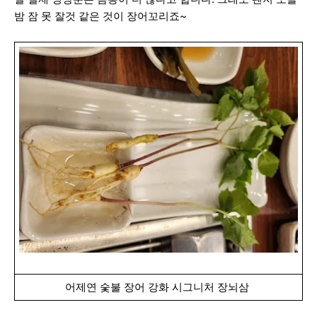
밤 잠 못 잘것 같은 것이 장어꼬리죠~
어제연 숯불 장어 강화 시그니처 장뇌삼