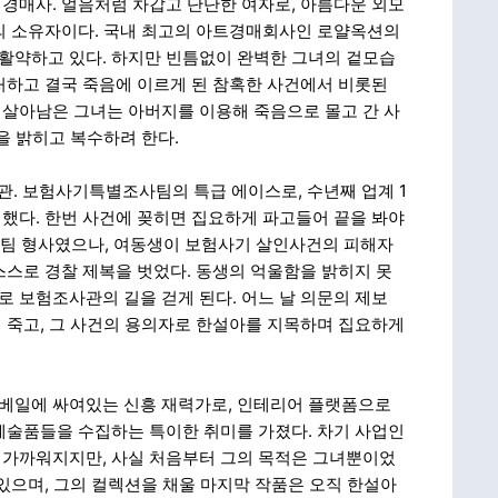
 수석경매사. 얼음처럼 차갑고 단단한 여자로, 아름다운 외모
의 소유자이다. 국내 최고의 아트경매회사인 로얄옥션의
활약하고 있다. 하지만 빈틈없이 완벽한 그녀의 겉모습
처하고 결국 죽음에 이르게 된 참혹한 사건에서 비롯된
살아남은 그녀는 아버지를 이용해 죽음으로 몰고 간 사
을 밝히고 복수하려 한다.
험조사관. 보험사기특별조사팀의 특급 에이스로, 수년째 업계 1
했다. 한번 사건에 꽂히면 집요하게 파고들어 끝을 봐야
력팀 형사였으나, 여동생이 보험사기 살인사건의 피해자
스스로 경찰 제복을 벗었다. 동생의 억울함을 밝히지 못
 보험조사관의 길을 걷게 된다. 어느 날 의문의 제보
 죽고, 그 사건의 용의자로 한설아를 지목하며 집요하게
 CEO. 베일에 싸여있는 신흥 재력가로, 인테리어 플랫폼으로
예술품들을 수집하는 특이한 취미를 가졌다. 차기 사업인
 가까워지지만, 사실 처음부터 그의 목적은 그녀뿐이었
있으며, 그의 컬렉션을 채울 마지막 작품은 오직 한설아