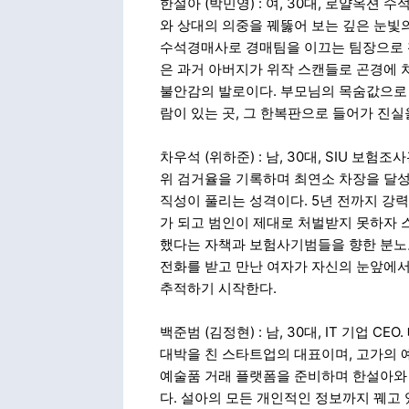
한설아 (박민영) : 여, 30대, 로얄옥션
와 상대의 의중을 꿰뚫어 보는 깊은 눈빛
수석경매사로 경매팀을 이끄는 팀장으로 
은 과거 아버지가 위작 스캔들로 곤경에 
불안감의 발로이다. 부모님의 목숨값으로 
람이 있는 곳, 그 한복판으로 들어가 진실
차우석 (위하준) : 남, 30대, SIU 보
위 검거율을 기록하며 최연소 차장을 달성
직성이 풀리는 성격이다. 5년 전까지 강
가 되고 범인이 제대로 처벌받지 못하자 
했다는 자책과 보험사기범들을 향한 분노로
전화를 받고 만난 여자가 자신의 눈앞에서
추적하기 시작한다.
백준범 (김정현) : 남, 30대, IT 기업
대박을 친 스타트업의 대표이며, 고가의 
예술품 거래 플랫폼을 준비하며 한설아와
다. 설아의 모든 개인적인 정보까지 꿰고 