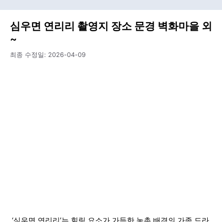
심우면 연리리 촬영지 장소 문경 벽화마을 외
~
최종 수정일:
2026-04-09
‘심우면 연리리’는 힐링 요소가 가득한 농촌 배경의 가족 드라