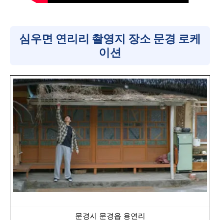
심우면 연리리 촬영지 장소 문경 로케
이션
문경시 문경읍 용연리