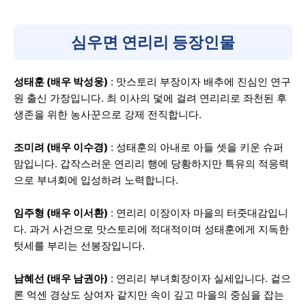
심우면 연리리 등장인물
성태훈 (배우 박성웅)
: 맛스토리 부장이자 배추에 진심인 연구
원 출신 가장입니다. 최 이사의 덫에 걸려 연리리로 좌천된 후
생존을 위한 농사꾼으로 강제 전직합니다.
조미려 (배우 이수경)
: 성태훈의 아내로 아들 셋을 키운 슈퍼
맘입니다. 갑작스러운 연리리 행에 당황하지만 특유의 적응력
으로 부녀회에 입성하려 노력합니다.
임주형 (배우 이서환)
: 연리리 이장이자 마을의 터줏대감입니
다. 과거 사건으로 맛스토리에 적대적이며 성태훈에게 지독한
텃세를 부리는 선봉장입니다.
남혜선 (배우 남권아)
: 연리리 부녀회장이자 실세입니다. 겉으
론 억센 경상도 상여자 같지만 속이 깊고 마을의 중심을 잡는