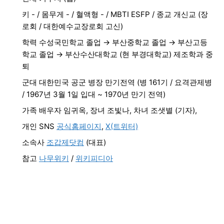
키 - / 몸무게 - / 혈액형 - / MBTI ESFP / 종교 개신교 (장
로회 / 대한예수교장로회 고신)
학력 수성국민학교 졸업 → 부산중학교 졸업 → 부산고등
학교 졸업 → 부산수산대학교 (현 부경대학교) 제조학과 중
퇴
군대 대한민국 공군 병장 만기전역 (병 161기 / 요격관제병
/ 1967년 3월 1일 입대 ~ 1970년 만기 전역)
가족 배우자 임귀옥, 장녀 조빛나, 차녀 조샛별 (기자),
개인 SNS
공식홈페이지
,
X(트위터)
소속사
조갑제닷컴
(대표)
참고
나무위키
/
위키피디아