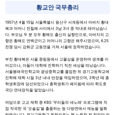
황교안 국무총리
1957년 4월 15일 서울특별시 용산구 서계동에서 아버지 황대
복과 어머니 전칠례 사이에서 3남 3녀 중 막내로 태어났습니
다. 부모님 두 분 모두 황해도 출신의 실향민으로, 아버지의 고
향은 황해도 연백군이고 어머니의 고향은 해주시였으며, 6.25
전쟁 당시 강화군 교동면을 거쳐 서울에 정착하였습니다.
부친 황대복은 서울 중림동에서 고물상을 운영하며 생계를 이
어갔으나, 아들이 대학에 진학하기 직전 세상을 떠났습니다.
서울봉래국민학교와 광성중학교를 졸업한 뒤 경기고등학교에
진학해 재학 시절 3년 내내 반장을 역임하였으며, 3학년 때 총
학생회장에 당선되었으나 총학생회가 폐지됨에 따라 학도호
국단 연대장직을 맡았습니다.
여담으로 고교 재학 중 KBS '우리들의 새노래' 프로그램에 직
접 작곡한 곡 '오솔길'을 출품하는 등 다방면에서 재능을 발휘
하였습니다. 경기고등학교 동창으로는 故 노회찬 전 정의당 의