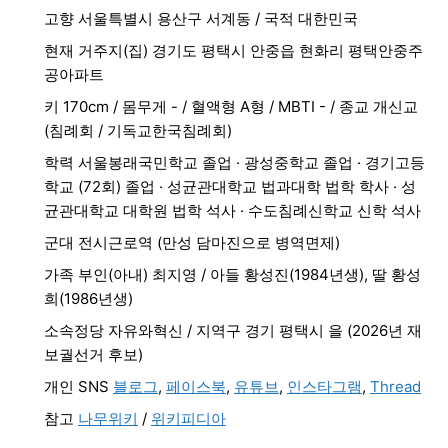
고향 서울특별시 용산구 서계동 / 국적 대한민국
현재 거주지(집) 경기도 평택시 안중읍 현화리 평택안중주
공아파트
키 170cm / 몸무게 - / 혈액형 A형 / MBTI - / 종교 개신교
(침례회 / 기독교한국침례회)
학력 서울봉래국민학교 졸업 · 광성중학교 졸업 · 경기고등
학교 (72회) 졸업 · 성균관대학교 법과대학 법학 학사 · 성
균관대학교 대학원 법학 석사 · 수도침례신학교 신학 석사
군대 전시근로역 (만성 담마진으로 병역면제)
가족 부인(아내) 최지영 / 아들 황성진(1984년생), 딸 황성
희(1986년생)
소속정당 자유와혁신 / 지역구 경기 평택시 을 (2026년 재
보궐선거 후보)
개인 SNS
블로그
,
페이스북
,
유튜브
,
인스타그램
,
Thread
참고
나무위키
/
위키피디아