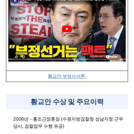
황교안 부정선거론
황교안 수상 및 주요이력
2006년 - 홍조근정훈장 (수원지방검찰청 성남지청 근무
당시, 검찰업무 수행 유공)